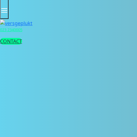
naar
inhoud
023 2340005
CONTACT