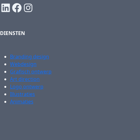
LinkedIn
Facebook
Instagram
DIENSTEN
Branding design
Webdesign
Grafisch ontwerp
Art direction
Logo ontwerp
Illustraties
Animaties